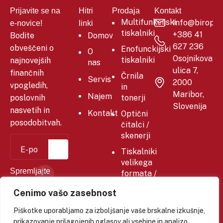
Prijavite se na
Hitri
Prodaja
Kontakt
Multifunkcijski
Info@biropis.
e-novice!
linki
tiskalniki
+386 41
Bodite
Domov
627 236
obveščeni o
Enofunckijski
O
Osojnikova
tiskalniki
najnovejših
nas
ulica 7,
finančnih
Črnila
Servis
2000
vpogledih,
in
Maribor,
Najem
poslovnih
tonerji
Slovenija
nasvetih in
Kontakt
Optični
posodobitvah.
čitalci /
skenerji
Tiskalniki
velikega
Spremljajte
formata /
nas :
ploterji /
Cenimo vašo zasebnost
risalniki
Piškotke uporabljamo za izboljšanje vaše brskalne izkušnje,
prikazovanje prilagojenih oglasov ali vsebine in analizo