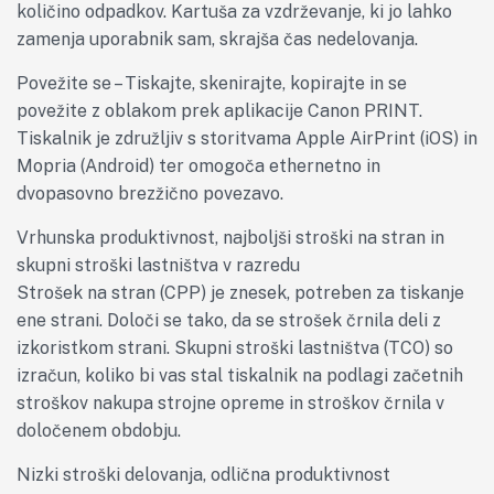
količino odpadkov. Kartuša za vzdrževanje, ki jo lahko
zamenja uporabnik sam, skrajša čas nedelovanja.
Povežite se – Tiskajte, skenirajte, kopirajte in se
povežite z oblakom prek aplikacije Canon PRINT.
Tiskalnik je združljiv s storitvama Apple AirPrint (iOS) in
Mopria (Android) ter omogoča ethernetno in
dvopasovno brezžično povezavo.
Vrhunska produktivnost, najboljši stroški na stran in
skupni stroški lastništva v razredu
Strošek na stran (CPP) je znesek, potreben za tiskanje
ene strani. Določi se tako, da se strošek črnila deli z
izkoristkom strani. Skupni stroški lastništva (TCO) so
izračun, koliko bi vas stal tiskalnik na podlagi začetnih
stroškov nakupa strojne opreme in stroškov črnila v
določenem obdobju.
Nizki stroški delovanja, odlična produktivnost