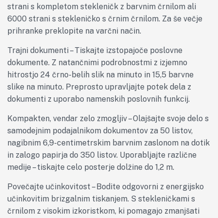
strani s kompletom stekleničk z barvnim črnilom ali
6000 strani s stekleničko s črnim črnilom. Za še večje
prihranke preklopite na varčni način.
Trajni dokumenti – Tiskajte izstopajoče poslovne
dokumente. Z natančnimi podrobnostmi z izjemno
hitrostjo 24 črno-belih slik na minuto in 15,5 barvne
slike na minuto. Preprosto upravljajte potek dela z
dokumenti z uporabo namenskih poslovnih funkcij.
Kompakten, vendar zelo zmogljiv – Olajšajte svoje delo s
samodejnim podajalnikom dokumentov za 50 listov,
nagibnim 6,9-centimetrskim barvnim zaslonom na dotik
in zalogo papirja do 350 listov. Uporabljajte različne
medije – tiskajte celo posterje dolžine do 1,2 m.
Povečajte učinkovitost – Bodite odgovorni z energijsko
učinkovitim brizgalnim tiskanjem. S stekleničkami s
črnilom z visokim izkoristkom, ki pomagajo zmanjšati