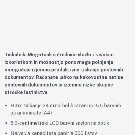
Tiskalniki MegaTank s črnilnimi vložki z visokim
izkoristkom in možnostjo ponovnega polnjenja
omogočajo izjemno produktivno tiskanje poslovnih
dokumentov. Računate lahko na kakovostne natise
poslovnih dokumentov in izjemno nizke skupne
stroške lastništva.
Hitro tiskanje 24 črno-belih strani in 15,5 barvnih
strani/minuto (A4)
6,9-centimetrski LCD barvni zaslon na dotik
Največja kapaciteta papirja 600 listov