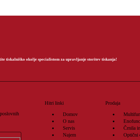
ite tiskalniško okolje specialistom za upravljanje storitev tiskanja!
Hitri linki
Prodaja
 poslovnih
Domov
Multifun
O nas
Enofunck
Servis
Črnila in
Najem
Optični č