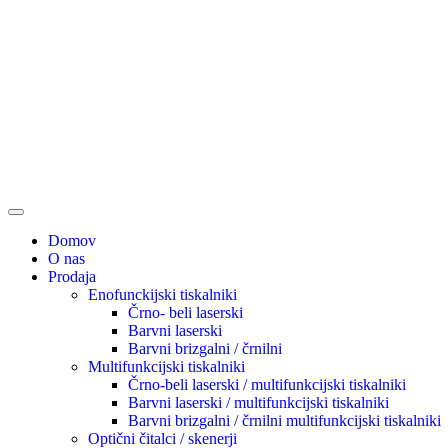
Domov
O nas
Prodaja
Enofunckijski tiskalniki
Črno- beli laserski
Barvni laserski
Barvni brizgalni / črnilni
Multifunkcijski tiskalniki
Črno-beli laserski / multifunkcijski tiskalniki
Barvni laserski / multifunkcijski tiskalniki
Barvni brizgalni / črnilni multifunkcijski tiskalniki
Optični čitalci / skenerji