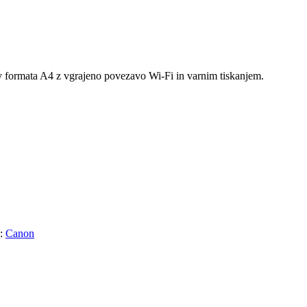
v formata A4 z vgrajeno povezavo Wi-Fi in varnim tiskanjem.
a:
Canon