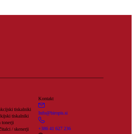
Kontakt
kcijski tiskalniki
Info@biropis.si
ijski tiskalniki
 tonerji
+386 41 627 236
italci / skenerji