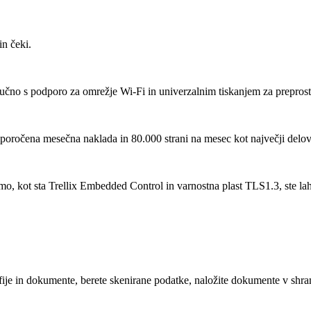
in čeki.
ključno s podporo za omrežje Wi-Fi in univerzalnim tiskanjem za prepros
iporočena mesečna naklada in 80.000 strani na mesec kot največji delov
, kot sta Trellix Embedded Control in varnostna plast TLS1.3, ste la
fije in dokumente, berete skenirane podatke, naložite dokumente v sh