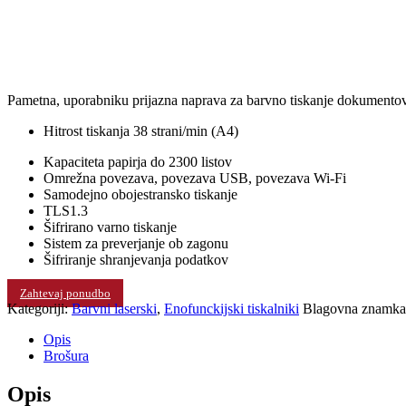
Pametna, uporabniku prijazna naprava za barvno tiskanje dokumento
Hitrost tiskanja 38 strani/min (A4)
Kapaciteta papirja do 2300 listov
Omrežna povezava, povezava USB, povezava Wi-Fi
Samodejno obojestransko tiskanje
TLS1.3
Šifrirano varno tiskanje
Sistem za preverjanje ob zagonu
Šifriranje shranjevanja podatkov
Zahtevaj ponudbo
Kategoriji:
Barvni laserski
,
Enofunckijski tiskalniki
Blagovna znamk
Opis
Brošura
Opis