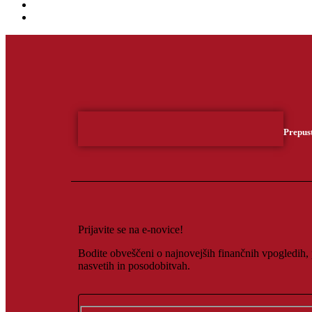
Prepust
Prijavite se na e-novice!
Bodite obveščeni o najnovejših finančnih vpogledih,
nasvetih in posodobitvah.